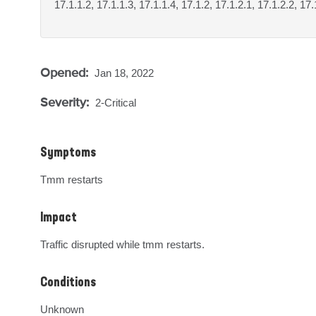
17.1.1.2, 17.1.1.3, 17.1.1.4, 17.1.2, 17.1.2.1, 17.1.2.2, 17.
Opened:
Jan 18, 2022
Severity:
2-Critical
Symptoms
Tmm restarts
Impact
Traffic disrupted while tmm restarts.
Conditions
Unknown