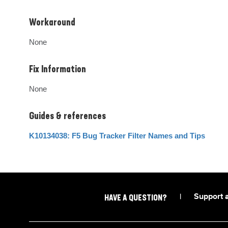
Workaround
None
Fix Information
None
Guides & references
K10134038: F5 Bug Tracker Filter Names and Tips
|
Support 
HAVE A QUESTION?