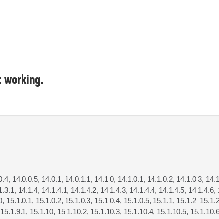
 working.
0.4, 14.0.0.5, 14.0.1, 14.0.1.1, 14.1.0, 14.1.0.1, 14.1.0.2, 14.1.0.3, 14.1
1.3.1, 14.1.4, 14.1.4.1, 14.1.4.2, 14.1.4.3, 14.1.4.4, 14.1.4.5, 14.1.4.6, 
0, 15.1.0.1, 15.1.0.2, 15.1.0.3, 15.1.0.4, 15.1.0.5, 15.1.1, 15.1.2, 15.1.2
, 15.1.9.1, 15.1.10, 15.1.10.2, 15.1.10.3, 15.1.10.4, 15.1.10.5, 15.1.10.6