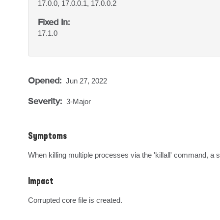
17.0.0, 17.0.0.1, 17.0.0.2
Fixed In:
17.1.0
Opened:
Jun 27, 2022
Severity:
3-Major
Symptoms
When killing multiple processes via the 'killall' command, a si
Impact
Corrupted core file is created.