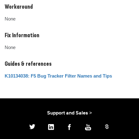
Workaround
None
Fix Information
None
Guides & references
K10134038: F5 Bug Tracker Filter Names and Tips
Support and Sales >